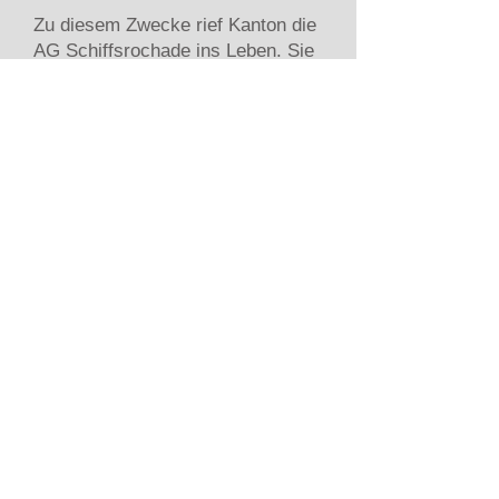
Zu diesem Zwecke rief Kanton die
AG Schiffsrochade ins Leben. Sie
umfasst alle betroffenen
Fachstellen des Kantons sowie die
Schweizerischen Rheinhäfen und
soll die Schiffsrochade durch die
Machbarkeitsstudie bis zum
endgültigen Variantenentscheid
begleiten.
In einem ersten Schritt wurden
Varianten aus vergangenen
Vereinbarungen und Studien
gesammelt und
Ersteinschätzungen der
Fachstellen eingeholt. Für die
erste Konsolidierungsphase wurde
unser Büro beauftragt, Workshops
zu organisieren und das Verfahren