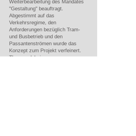
Weiterbearbeitung des Mandates
"Gestaltung" beauftragt.
Abgestimmt auf das
Verkehrsregime, den
Anforderungen bezüglich Tram-
und Busbetrieb und den
Passantenströmen wurde das
Konzept zum Projekt verfeinert.
Themen dabei waren:
- Lage, Ausbildung und
Materialisierung der Fahrbahnen
mit deren Ränder und Gebäude-
Vorzonen.
- Positionierung von
Haltebereichen von Tram und Bus
im Stadtraum.
- Konzepte und Entwurf von
Sitzmöblen, Tramhaltestelle, Mast
für Fahrleitung und Beleuchtung
sowie für Imbiss-Gebäude.